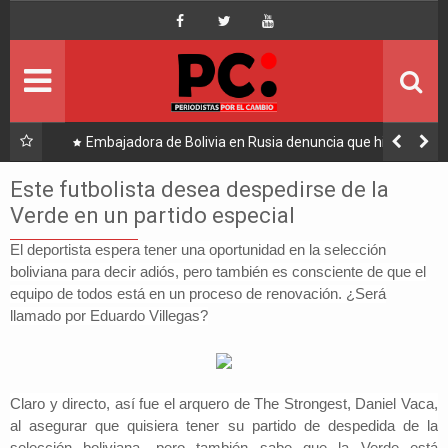
Inicio
Portada
Ultimo
llegó
Embajadora de Bolivia en Rusia denuncia que hijo de
Hugo Moldiz impulsó su destitución
Política
Este futbolista desea despedirse de la
Verde en un partido especial
Economía
El deportista espera tener una oportunidad en la selección
boliviana para decir adiós, pero también es consciente de que el
Mundo
equipo de todos está en un proceso de renovación. ¿Será
llamado por Eduardo Villegas?
Nacional
Lee Más
Claro y directo, así fue el arquero de The Strongest, Daniel
Vaca,
al asegurar que quisiera tener su partido de despedida de la
selección boliviana,
pero también sabe que la Verde está