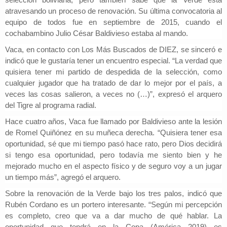
atravesando un proceso de renovación. Su última convocatoria al
equipo de todos fue en septiembre de 2015, cuando el
cochabambino Julio César Baldivieso estaba al mando.
Vaca, en contacto con
Los Más Buscados de DIEZ,
se sinceró e
indicó que le gustaría tener un encuentro especial. “
La verdad que
quisiera tener mi partido de despedida de la selección,
como
cualquier jugador que ha tratado de dar lo mejor por el país, a
veces las cosas salieron, a veces no (…)”, expresó el arquero
del Tigre al programa radial.
Hace cuatro años, Vaca fue llamado por Baldivieso ante la lesión
de Romel Quiñónez en su muñeca derecha. “Quisiera tener esa
oportunidad,
sé que mi tiempo pasó hace rato, pero Dios decidirá
si tengo esa oportunidad,
pero todavía me siento bien y he
mejorado mucho en el aspecto físico y de seguro voy a un jugar
un tiempo más”, agregó el arquero.
Sobre la renovación de la Verde bajo los tres palos, indicó que
Rubén Cordano es un portero interesante.
“Según mi percepción
es completo,
creo que va a dar mucho de qué hablar. La
oportunidad que tendrá en la Copa (América 2019) es