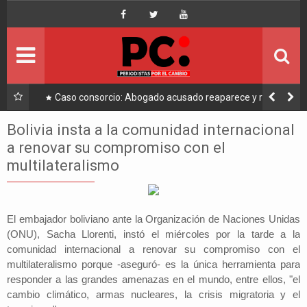
Inicio
Portada
Ultimo
a a
Caso consorcio: Abogado acusado reaparece y ratifica
su denuncia contra Coaquira
Política
Bolivia insta a la comunidad internacional
a renovar su compromiso con el
Economía
multilateralismo
Mundo
El embajador boliviano ante la Organización de Naciones Unidas
Nacional
(ONU), Sacha Llorenti, instó el miércoles por la tarde a la
comunidad internacional a renovar su compromiso con el
Lee Más
multilateralismo porque -aseguró- es la única herramienta para
responder a las grandes amenazas en el mundo, entre ellos, "el
cambio climático, armas nucleares, la crisis migratoria y el