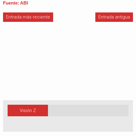
Fuente: ABI
Entrada más reciente
Entrada antigua
Visión Z