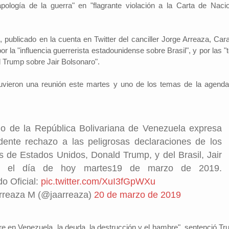
ología de la guerra" en "flagrante violación a la Carta de Naci
publicado en la cuenta en Twitter del canciller Jorge Arreaza, Car
Investigador: Los medios de comun
r la "influencia guerrerista estadounidense sobre Brasil", y por las "
coadyuvan a la naturalización de la
l Cambio
2022-09-09
 Trump sobre Jair Bolsonaro".
violencia
Periodistas por el Cambio
2022-07-20
Hinojosa, es economista
España indicó que una sociedad qu
conomía del departamento de
vieron una reunión este martes y uno de los temas de la agenda
permisiva con la violencia está exp
resenta alrededor de un
elementos de descomposición. El 
ucto interno bruto (PIB)
investigador y director del Instituto 
 basada en la producci...
Investigaciones Sociológicas (IDI...
no de la República Bolivariana de Venezuela expresa
dente rechazo a las peligrosas declaraciones de los
s de Estados Unidos, Donald Trump, y del Brasil, Jair
o, el día de hoy martes19 de marzo de 2019.
o Oficial:
pic.twitter.com/XuI3fGpWXu
rreaza M (@jaarreaza)
20 de marzo de 2019
re en Venezuela, la deuda, la destrucción y el hambre", sentenció Tr