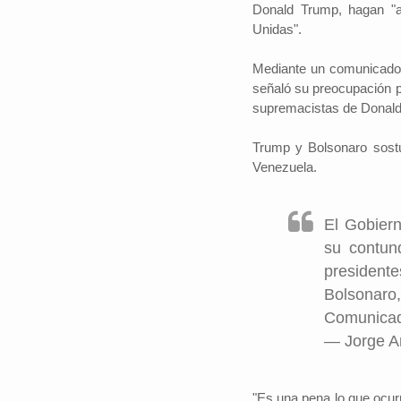
Donald Trump, hagan "ap
Unidas".
Mediante un comunicado, 
#iloveSCZ
señaló su preocupación po
Periodistas por e
supremacistas de Donald
Autor: Daniel 
político.La e
Trump y Bolsonaro sostu
Santa Cruz rep
Venezuela.
tercio del prod
nacional y está
El Gobier
su contun
presidente
Bolsonar
Comunicad
— Jorge A
"Es una pena lo que ocur