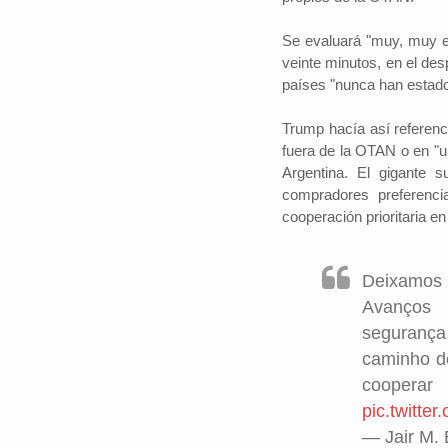
Se evaluará "muy, muy en 
veinte minutos, en el de
países "nunca han estado
Trump hacía así referenci
fuera de la OTAN o en "un
Argentina. El gigante 
compradores preferenci
cooperación prioritaria e
Deixamos
Avanços 
segurança 
caminho de
coopera
pic.twitter
— Jair M. 