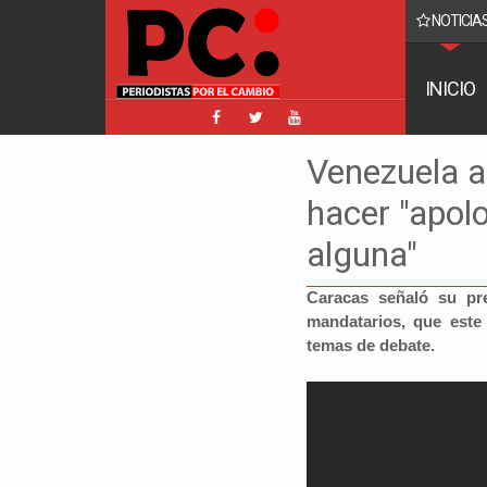
NOTICIAS
acebook implica a Manfred y golpea a Tuto y Samuel
INICIO
Venezuela a
hacer "apol
alguna"
Caracas señaló su pr
mandatarios, que este
temas de debate.