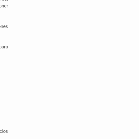
oner
ones
para
cios