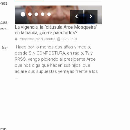
ones
acas
icación
La vigencia, la “cláusula Arce Mosqueira”
La necesidad 
tesis
en la banca, ¿corre para todos?
los gobierno
Periodistas por el Cambio
2025-07-01
Periodistas por 
e es
Hace por lo menos dos años y medio,
Por: Gabriel 
 fue
resando
desde SIN COMPOSTURA, en radio, Tv y
años de gestió
docente
RRSS, vengo pidiendo al presidente Arce
resultado del
de
que nos diga qué hacen sus hijos; que
macroeconómi
aclare sus supuestas ventajas frente a los
hermano presi
...
también es c
ump,