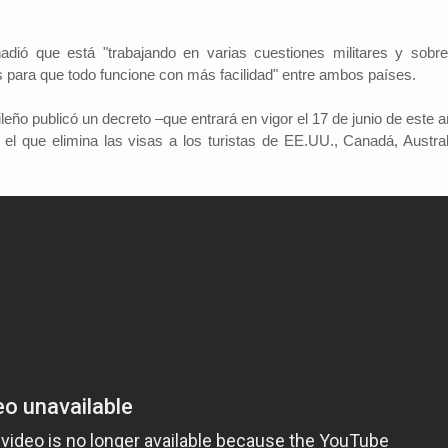
adió que está "trabajando en varias cuestiones militares y sobre
 ​​para que todo funcione con más facilidad" entre ambos países.
ileño publicó un decreto –que entrará en vigor el 17 de junio de este 
el que elimina las visas a los turistas de EE.UU., Canadá, Austral