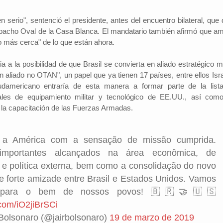
serio", sentenció el presidente, antes del encuentro bilateral, que 
spacho Oval de la Casa Blanca. El mandatario también afirmó que a
 más cerca" de lo que están ahora.
a a la posibilidad de que Brasil se convierta en aliado estratégico mi
 aliado no OTAN", un papel que ya tienen 17 países, entre ellos Isra
sudamericano entraría de esta manera a formar parte de la list
ales de equipamiento militar y tecnológico de EE.UU., así com
n la capacitación de las Fuerzas Armadas.
 a América com a sensação de missão cumprida.
importantes alcançados na área econômica, de
e política externa, bem como a consolidação do novo
 forte amizade entre Brasil e Estados Unidos. Vamos
r para o bem de nossos povos! 🇧🇷🤝🇺🇸
.com/iO2jiBrSCi
Bolsonaro (@jairbolsonaro)
19 de marzo de 2019