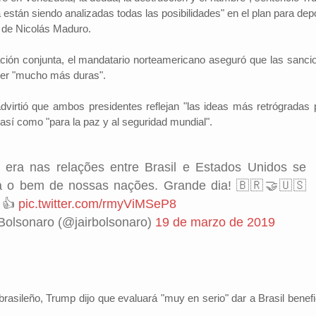
 están siendo analizadas todas las posibilidades" en el plan para dep
l de Nicolás Maduro.
ción conjunta, el mandatario norteamericano aseguró que las sanci
ser "mucho más duras".
dvirtió que ambos presidentes reflejan "las ideas más retrógradas 
, así como "para la paz y al seguridad mundial".
era nas relações entre Brasil e Estados Unidos se
ara o bem de nossas nações. Grande dia! 🇧🇷🤝🇺🇸
! 👍
pic.twitter.com/rmyViMSeP8
Bolsonaro (@jairbolsonaro)
19 de marzo de 2019
brasileño, Trump dijo que evaluará "muy en serio" dar a Brasil benefi