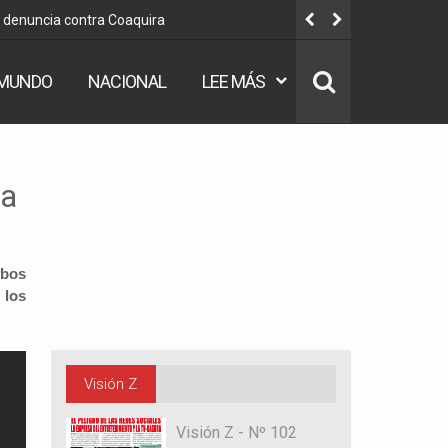
u denuncia contra Coaquira
“No hay ni
MUNDO
NACIONAL
LEE MÁS
za
mbos
 los
Visión Z
Visión Z - Nº 102