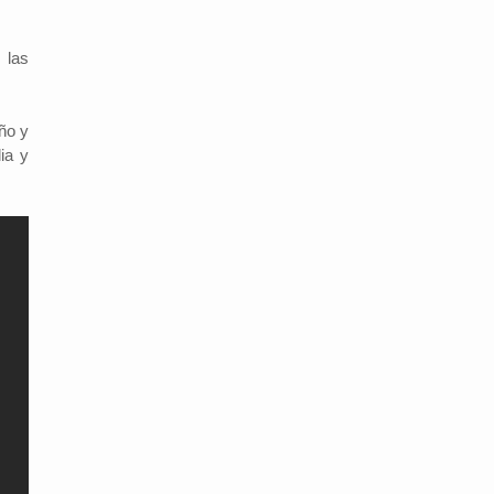
 las
año y
ia y