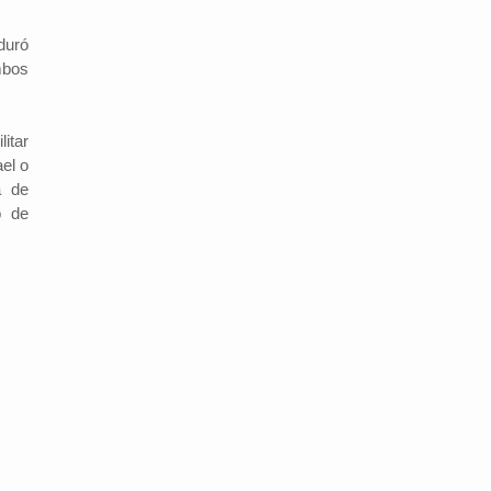
duró
mbos
litar
el o
a de
o de