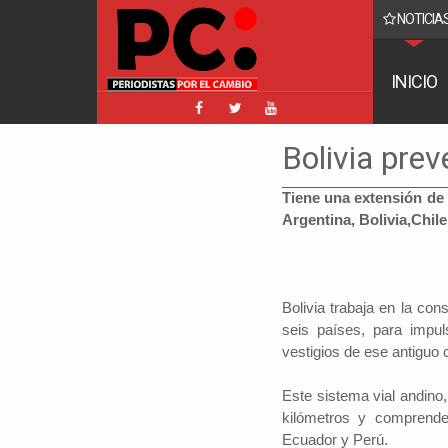
NOTICIAS
o reaparece y ratifica su denuncia contra Coaquira
INICIO
Bolivia prev
Tiene una extensión de
Argentina, Bolivia,Chil
Bolivia trabaja en la co
seis países, para impul
vestigios de ese antiguo 
Este sistema vial andino
kilómetros y comprende
Ecuador y Perú.