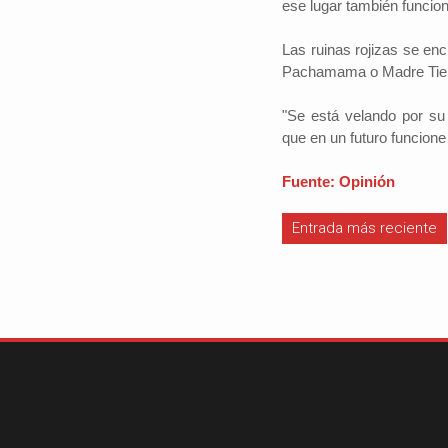
ese lugar también funcio
Las ruinas rojizas se en
Pachamama o Madre Tier
#iloveSCZ
"Se está velando por su
Periodistas por e
que en un futuro funcione 
Autor: Daniel 
político.La e
Fuente: Opinión
Santa Cruz rep
tercio del prod
nacional y está
Entrada más reciente