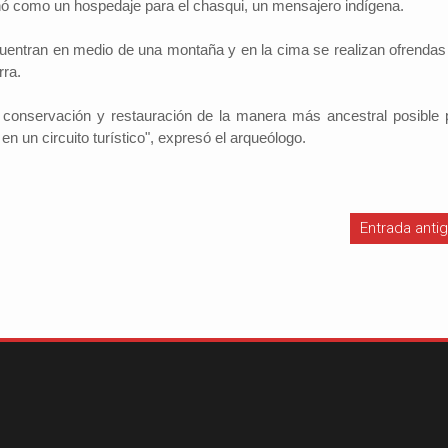
nó como un hospedaje para el chasqui, un mensajero indígena.
cuentran en medio de una montaña y en la cima se realizan ofrendas 
ra.
Investigador: Los medios de comun
coadyuvan a la naturalización de la
 conservación y restauración de la manera más ancestral posible 
l Cambio
2022-09-09
violencia
Periodistas por el Cambio
2022-07-20
en un circuito turístico", expresó el arqueólogo.
Hinojosa, es economista
España indicó que una sociedad qu
conomía del departamento de
permisiva con la violencia está exp
resenta alrededor de un
elementos de descomposición. El 
ucto interno bruto (PIB)
investigador y director del Instituto 
 basada en la producci...
Entrada anti
Investigaciones Sociológicas (IDI...