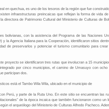
al en quechua, es uno de los tesoros de la región que fue construido
xisten infraestructuras preincaicas que reflejan la forma de vida de
a directora de Patrimonio Cultural del Ministerio de Culturas de Boli
des bolivianas, con la asistencia del Programa de las Naciones Un
 y la Agencia Italiana para la Cooperación, identificaron sitios dent
idad de preservarlos y potenciar el turismo comunitario para crear
te proyecto se identificaron tres rutas que involucran a 15 municipio
 integrado por cinco municipios, el camino de Umasuyo con ocho 
ue participan dos.
ísticos está el Tambo Wila Wila, ubicado en el municipio de
con Perú, y parte de la Ruta Uno. En este sitio se encuentran las ru
itacionales" de la época incaica que también funcionaron como un l
según el arqueólogo del Ministerio de Culturas Alfredo Pacheco. Ade