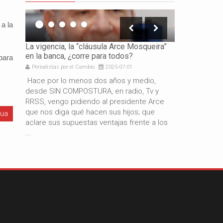
a la
icación
La vigencia, la “cláusula Arce Mosqueira”
La necesidad 
en la banca, ¿corre para todos?
los gobierno
para
Periodistas por el Cambio
2025-07-01
Periodistas por 
e es
Hace por lo menos dos años y medio,
Por: Gabriel 
resando
desde SIN COMPOSTURA, en radio, Tv y
años de gestió
docente
RRSS, vengo pidiendo al presidente Arce
resultado del
de
que nos diga qué hacen sus hijos; que
macroeconómi
gua
aclare sus supuestas ventajas frente a los
hermano presi
...
también es c