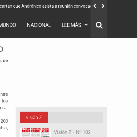
scartan que Andrónico asista a reunión convocada por
Vocal Varga
MUNDO
NACIONAL
LEE MÁS
o
s de
ntre
 los
nos.
Visión Z
.200
bia,
Visión Z - Nº 102