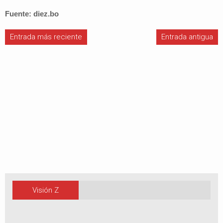
Fuente: diez.bo
Entrada más reciente
Entrada antigua
Visión Z