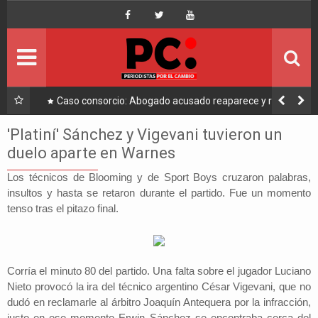
Inicio
Portada
Ultimo
a a
Caso consorcio: Abogado acusado reaparece y ratifica
su denuncia contra Coaquira
Política
'Platiní' Sánchez y Vigevani tuvieron un
duelo aparte en Warnes
Economía
Los técnicos de Blooming y de Sport Boys cruzaron palabras,
insultos y hasta se retaron durante el partido. Fue un momento
Mundo
tenso tras el pitazo final.
Nacional
Lee Más
Corría el minuto 80 del partido. Una falta sobre el jugador Luciano
Nieto provocó la ira del técnico argentino César Vigevani, que no
dudó en reclamarle al árbitro Joaquín Antequera por la infracción,
justo en ese momento Erwin Sánchez se encontraba cerca del