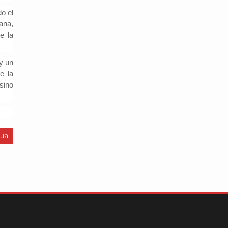
do el
ana,
e la
y un
e la
sino
gua