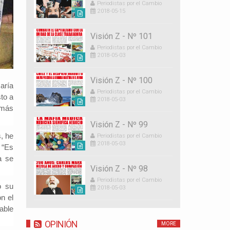
Periodistas por el Cambio
2018-05-15
Visión Z - Nº 101
Periodistas por el Cambio
2018-05-03
Visión Z - Nº 100
aría
Periodistas por el Cambio
to a
2018-05-03
 más
Visión Z - Nº 99
, he
Periodistas por el Cambio
2018-05-03
 “Es
a se
Visión Z - Nº 98
Periodistas por el Cambio
ó su
2018-05-03
n el
able
OPINIÓN
MORE