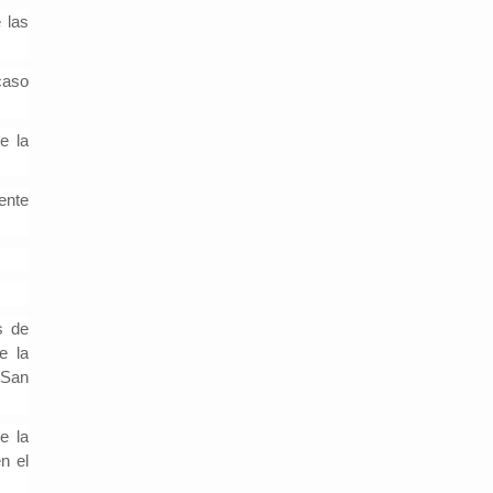
 las
caso
e la
ente
s de
e la
 San
e la
n el