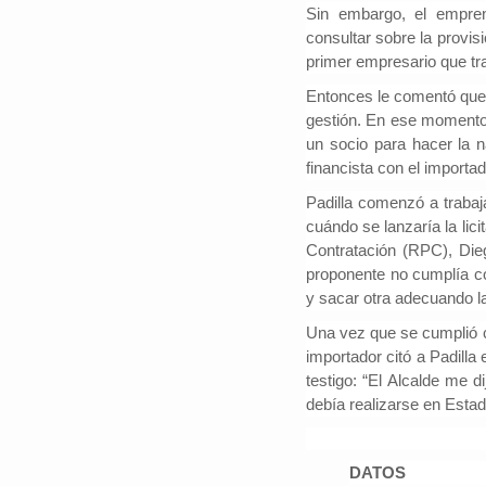
Sin embargo, el empren
consultar sobre la provis
primer empresario que tra
Entonces le comentó que J
#iloveSCZ
gestión. En ese momento, 
Periodistas por e
un socio para hacer la n
Autor: Daniel 
financista con el importa
político.La e
Santa Cruz rep
Padilla comenzó a trabaj
tercio del prod
cuándo se lanzaría la lic
nacional y está
Contratación (RPC), Die
proponente no cumplía con
y sacar otra adecuando la
Una vez que se cumplió co
importador citó a Padilla 
testigo: “El Alcalde me d
debía realizarse en Esta
DATOS