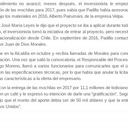
dimiento no avanzó; meses después, el inversionista le empe
ión de las mochilas para 2017, pues sabía que Padilla había asesorad
jo los materiales en 2016, Alberto Pairumani, de la empresa Velpa.
osé María Leyes le dijo que el proyecto se iba a aplicar durante tod
Investigador: Los medios de comun
el inversionista tomó la iniciativa de entrar al proyecto, pero neces
coadyuvan a la naturalización de la
l Cambio
2022-09-09
violencia
acionalización desde Chile. En septiembre de 2016, Padilla contact
Periodistas por el Cambio
2022-07-20
Hinojosa, es economista
dor Juan de Dios Morales.
España indicó que una sociedad qu
conomía del departamento de
permisiva con la violencia está exp
resenta alrededor de un
ar en la Alcaldía en octubre y recibía llamadas de Morales para con
elementos de descomposición. El 
ucto interno bruto (PIB)
itación. Una vez que salió la convocatoria, el Responsable del Proces
investigador y director del Instituto 
 basada en la producci...
go Moreno, llamó a varios funcionarios para comunicarles que el ú
Investigaciones Sociológicas (IDI...
 las especificaciones técnicas, por lo que había que anular la licita
s características a la oferta del empresario.
n la entrega de las mochilas en 2017 por 11,1 millones de bolivianos
en un café y le expresó su intención de darle una “gratificación”. Seg
ijo que el monto del aporte debía ser de 50 mil dólares y que la ent
dos Unidos”.