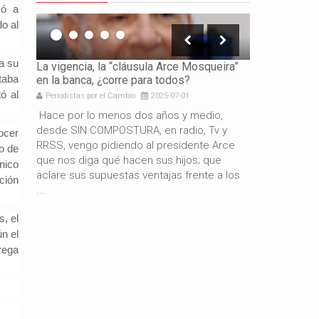
zó a
o al
a su
icación
La vigencia, la “cláusula Arce Mosqueira”
La necesidad 
itaba
en la banca, ¿corre para todos?
los gobierno
ó al
Periodistas por el Cambio
2025-07-01
Periodistas por 
e es
Hace por lo menos dos años y medio,
Por: Gabriel 
resando
desde SIN COMPOSTURA, en radio, Tv y
años de gestió
ocer
docente
RRSS, vengo pidiendo al presidente Arce
resultado del
o de
de
que nos diga qué hacen sus hijos; que
macroeconómi
nico
aclare sus supuestas ventajas frente a los
hermano presi
ción
...
también es c
, el
ún el
rega