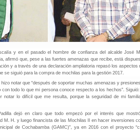
Fiscalía y en el pasado el hombre de confianza del alcalde José M
la, afirmó que, pese a las fuertes amenazas que recibe, está dispues
gación y a través de una declaración ampliatoria repasó los aspectos
e se siguió para la compra de mochilas para la gestión 2017.
io, hizo notar que “después de soportar muchas amenazas y presiones
o con todo lo que mi persona conoce respecto a los hechos”. Siguió:
 notar lo difícil que me resulta, porque la seguridad de mi famili
Padilla dejó en claro que todo empezó por el interés que mostr
 M. H. y luego financista de las Mochilas II en hacer inversiones co
icipal de Cochabamba (GAMC)”, ya en 2016 con el proyecto “c