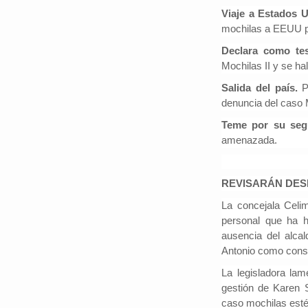
Viaje a Estados 
mochilas a EEUU pa
Declara como te
Mochilas II y se hal
Salida del país.
P
denuncia del caso 
Teme por su seg
amenazada.
REVISARÁN DES
La concejala Celim
personal que ha h
ausencia del alca
Antonio como conse
La legisladora lam
gestión de Karen S
caso mochilas esté