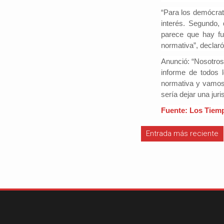
“Para los demócratas
interés. Segundo, 
parece que hay fu
normativa”, declaró
Anunció: “Nosotros 
informe de todos 
normativa y vamos 
sería dejar una juri
Fuente: Los Tiem
Entrada más reciente