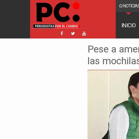
NOTICIAS
o reaparece y ratifica su denuncia contra Coaquira
INICIO
Pese a amen
las mochila