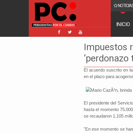
NOTICIAS
acebook implica a Manfred y golpea a Tuto y Samuel
INICIO
Impuestos r
‘perdonazo t
El acuerdo suscrito en l
en el plazo para acogerse
El presidente del Servic
hasta el momento 75.000 
se recaudaron 1.105 millo
"En ese momento se han a