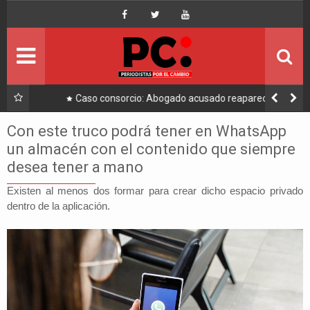
Inicio
Portada
Ultimo
a a
Caso consorcio: Abogado acusado reaparece y ratifica
su denuncia contra Coaquira
Política
Con este truco podrá tener en WhatsApp
un almacén con el contenido que siempre
Economía
desea tener a mano
Mundo
Existen al menos dos formar para crear dicho espacio privado
dentro de la aplicación.
Nacional
Lee Más