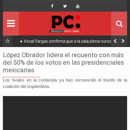
Inicio
Portada
Ultimo
Vocal Vargas confirma que a la sala plena nunca llegó
Embaj
una carta de renuncia de Hassenteufel
Política
López Obrador lidera el recuento con más
del 50% de los votos en las presidenciales
Economía
mexicanas
Mundo
Los rivales en la contienda ya han reconocido el triunfo de la
coalición del izquierdista.
Nacional
Lee Más